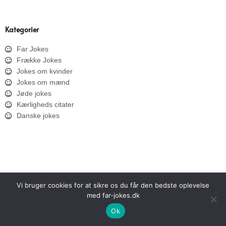
Kategorier
Far Jokes
Frække Jokes
Jokes om kvinder
Jokes om mænd
Jøde jokes
Kærligheds citater
Danske jokes
Vi bruger cookies for at sikre os du får den bedste oplevelse
med far-jokes.dk
SITEMAP
PRIVATLIVSPOLITIK
Ok
Copyright © 2026 Far Jokes