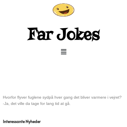
Gå
til
indholdet
Far Jokes
Menu
Hvorfor flyver fuglene sydpå hver gang det bliver varmere i vejret?
-Ja, det ville da tage for lang tid at gå.
Interessante Nyheder