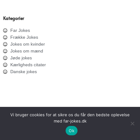
Kategorier
Far Jokes
Frække Jokes
Jokes om kvinder
Jokes om mænd
Jøde jokes
Kærligheds citater
Danske jokes
Vi bruger cookies for at sikre os du får den bedste oplevelse
med far-jokes.dk
SITEMAP
PRIVATLIVSPOLITIK
Ok
Copyright © 2026 Far Jokes