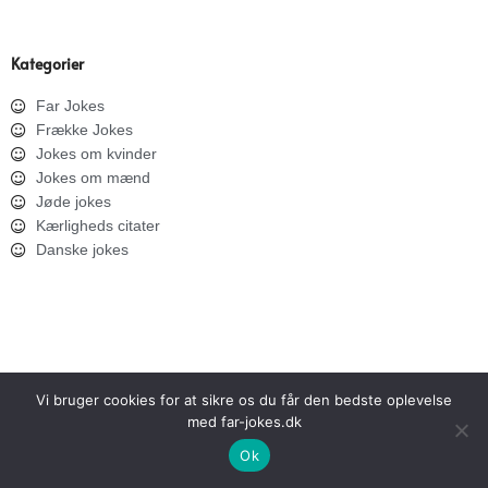
Kategorier
Far Jokes
Frække Jokes
Jokes om kvinder
Jokes om mænd
Jøde jokes
Kærligheds citater
Danske jokes
Vi bruger cookies for at sikre os du får den bedste oplevelse
med far-jokes.dk
SITEMAP
PRIVATLIVSPOLITIK
Ok
Copyright © 2026 Far Jokes