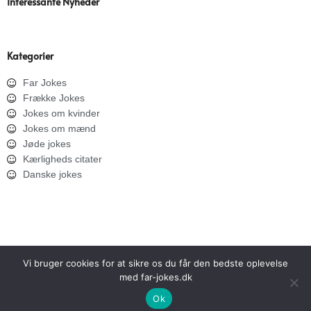
Interessante Nyheder
Kategorier
Far Jokes
Frække Jokes
Jokes om kvinder
Jokes om mænd
Jøde jokes
Kærligheds citater
Danske jokes
Vi bruger cookies for at sikre os du får den bedste oplevelse
med far-jokes.dk
SITEMAP
PRIVATLIVSPOLITIK
Ok
Copyright © 2026 Far Jokes