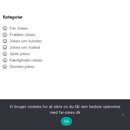
Kategorier
Far Jokes
Frække Jokes
Jokes om kvinder
Jokes om mænd
Jøde jokes
Kærligheds citater
Danske jokes
Vi bruger cookies for at sikre os du får den bedste oplevelse
med far-jokes.dk
SITEMAP
PRIVATLIVSPOLITIK
Ok
Copyright © 2026 Far Jokes