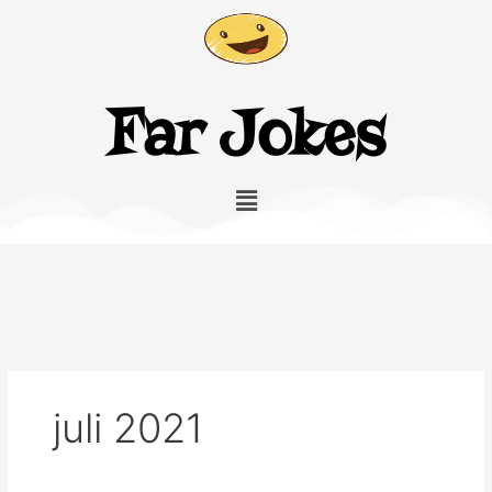
Gå
til
indholdet
Far Jokes
Menu
juli 2021