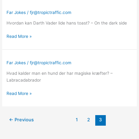
Far Jokes
/
fjr@tropictraffic.com
Hvordan kan Darth Vader lide hans toast? – On the dark side
Read More »
Far Jokes
/
fjr@tropictraffic.com
Hvad kalder man en hund der har magiske kræfter? –
Labracadabrador
Read More »
←
Previous
1
2
3