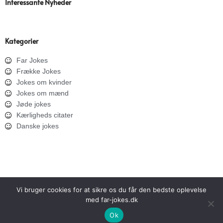
Interessante Nyheder
Kategorier
Far Jokes
Frække Jokes
Jokes om kvinder
Jokes om mænd
Jøde jokes
Kærligheds citater
Danske jokes
Vi bruger cookies for at sikre os du får den bedste oplevelse
med far-jokes.dk
SITEMAP
PRIVATLIVSPOLITIK
Ok
Copyright © 2026 Far Jokes