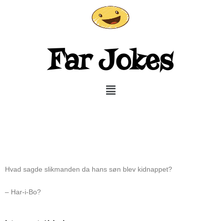
Gå
til
indholdet
Far Jokes
Menu
Hvad sagde slikmanden da hans søn blev kidnappet?
– Har-i-Bo?