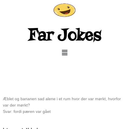
Gå
til
indholdet
Far Jokes
Menu
Æblet og bananen sad alene i et rum hvor der var mørkt, hvorfor
var der mørkt?
Svar: fordi pæren var gået