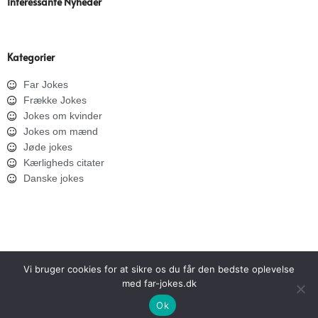
Interessante Nyheder
Kategorier
Far Jokes
Frække Jokes
Jokes om kvinder
Jokes om mænd
Jøde jokes
Kærligheds citater
Danske jokes
Vi bruger cookies for at sikre os du får den bedste oplevelse
med far-jokes.dk
SITEMAP
PRIVATLIVSPOLITIK
Ok
Copyright © 2026 Far Jokes