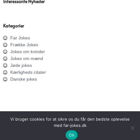
Interessante Nyheder
Kategorier
Far Jokes
Frække Jokes
Jokes om kvinder
Jokes om mænd
Jøde jokes
Kærligheds citater
Danske jokes
Vi bruger cookies for at sikre os du får den bedste oplevelse
med far-jokes.dk
SITEMAP
PRIVATLIVSPOLITIK
Ok
Copyright © 2026 Far Jokes