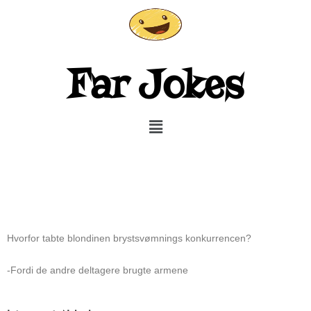
Gå
til
indholdet
Far Jokes
Menu
Hvorfor tabte blondinen brystsvømnings konkurrencen?
-Fordi de andre deltagere brugte armene