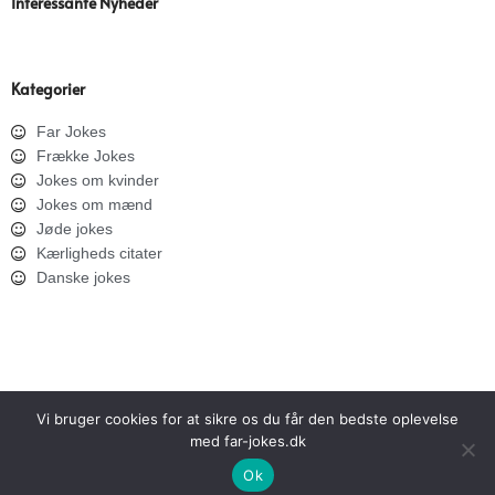
Interessante Nyheder
Kategorier
Far Jokes
Frække Jokes
Jokes om kvinder
Jokes om mænd
Jøde jokes
Kærligheds citater
Danske jokes
Vi bruger cookies for at sikre os du får den bedste oplevelse
med far-jokes.dk
SITEMAP
PRIVATLIVSPOLITIK
Ok
Copyright © 2026 Far Jokes