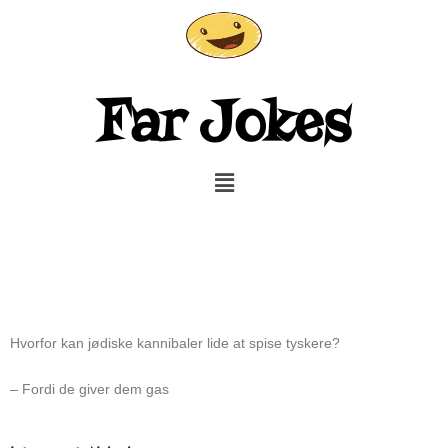
Gå
til
indholdet
Far Jokes
Menu
Hvorfor kan jødiske kannibaler lide at spise tyskere?
– Fordi de giver dem gas