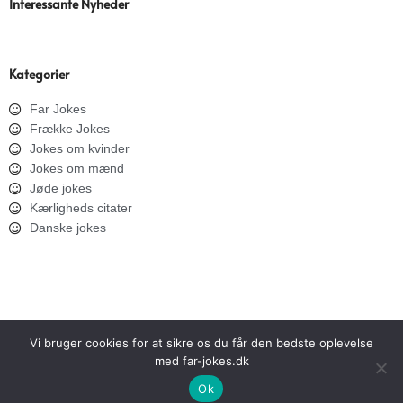
Interessante Nyheder
Kategorier
Far Jokes
Frække Jokes
Jokes om kvinder
Jokes om mænd
Jøde jokes
Kærligheds citater
Danske jokes
Vi bruger cookies for at sikre os du får den bedste oplevelse
med far-jokes.dk
SITEMAP
PRIVATLIVSPOLITIK
Ok
Copyright © 2026 Far Jokes