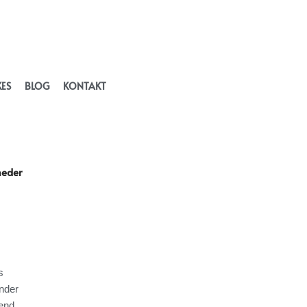
KES
BLOG
KONTAKT
heder
s
nder
ænd