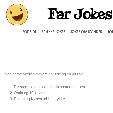
Gå
Far Jokes
til
indholdet
FORSIDE
FRÆKKE JOKES
JOKES OM KVINDER
JO
Hvad er foreskellen mellem en jøde og en pizza?
Pizzaen skriger ikke når du sætter den i ovnen
Omkring 10 kroner
Du tager pizzaen ud i ét stykke