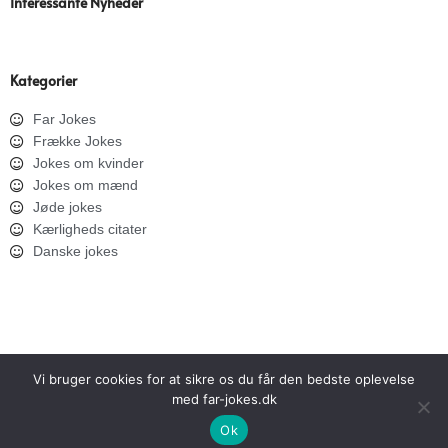
Interessante Nyheder
Kategorier
Far Jokes
Frække Jokes
Jokes om kvinder
Jokes om mænd
Jøde jokes
Kærligheds citater
Danske jokes
Vi bruger cookies for at sikre os du får den bedste oplevelse
med far-jokes.dk
SITEMAP
PRIVATLIVSPOLITIK
Ok
Copyright © 2026 Far Jokes