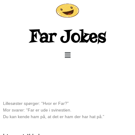
Gå
til
indholdet
Far Jokes
Menu
Lillesøster spørger: “Hvor er Far?”
Mor svarer: “Far er ude i svinestien.
Du kan kende ham på, at det er ham der har hat på.”