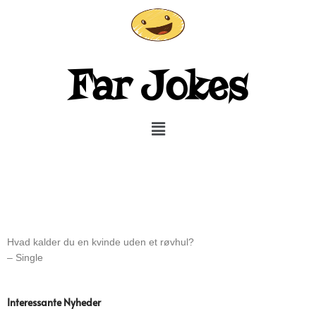
Gå
til
indholdet
Far Jokes
Menu
Hvad kalder du en kvinde uden et røvhul?
– Single
Interessante Nyheder