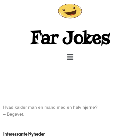
Gå
til
indholdet
Far Jokes
Menu
Hvad kalder man en mand med en halv hjerne?
– Begavet.
Interessante Nyheder