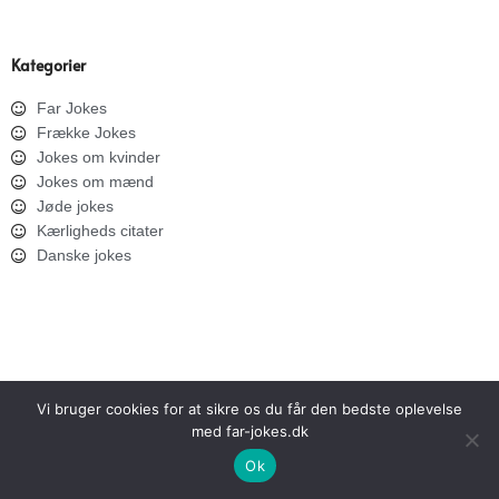
Kategorier
Far Jokes
Frække Jokes
Jokes om kvinder
Jokes om mænd
Jøde jokes
Kærligheds citater
Danske jokes
Vi bruger cookies for at sikre os du får den bedste oplevelse
med far-jokes.dk
SITEMAP
PRIVATLIVSPOLITIK
Ok
Copyright © 2026 Far Jokes