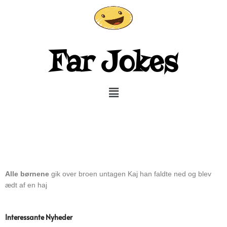
Gå
til
indholdet
Far Jokes
Menu
Alle børnene
gik over broen
untagen Kaj han faldte ned og blev
ædt af en haj
Interessante Nyheder