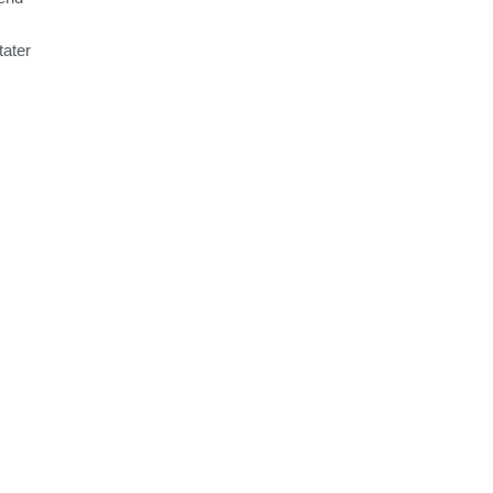
tater