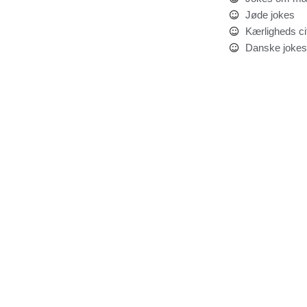
Jøde jokes
Kærligheds ci
Danske jokes