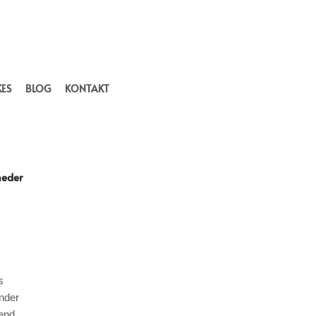
KES
BLOG
KONTAKT
heder
s
nder
ænd